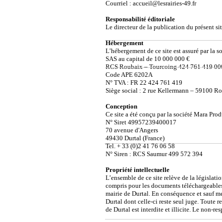
Courriel : accueil@lesrairies-49.fr
Responsabilité éditoriale
Le directeur de la publication du présent 
Hébergement
L’hébergement de ce site est assuré par la 
SAS au capital de 10 000 000 €
RCS Roubaix – Tourcoing 424 761 419 0
Code APE 6202A
N° TVA : FR 22 424 761 419
Siège social : 2 rue Kellermann – 59100 Ro
Conception
Ce site a été conçu par la société Mara Pro
N° Siret 49957239400017
70 avenue d'Angers
49430 Durtal (France)
Tel. + 33 (0)2 41 76 06 58
N° Siren : RCS Saumur 499 572 394
Propriété intellectuelle
L’ensemble de ce site relève de la législation
compris pour les documents téléchargeables 
mairie de Durtal. En conséquence et sauf men
Durtal dont celle-ci reste seul juge. Toute 
de Durtal est interdite et illicite. Le non-r