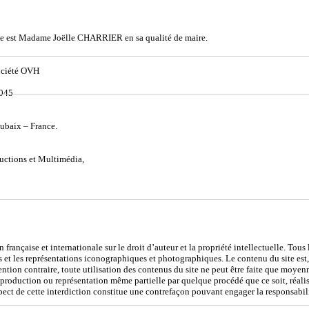
site est Madame Joëlle CHARRIER en sa qualité de maire.
société OVH
0045
ubaix – France.
ductions et Multimédia,
 française et internationale sur le droit d’auteur et la propriété intellectuelle. Tous
et les représentations iconographiques et photographiques. Le contenu du site est, 
tion contraire, toute utilisation des contenus du site ne peut être faite que moyenna
reproduction ou représentation même partielle par quelque procédé que ce soit, réali
espect de cette interdiction constitue une contrefaçon pouvant engager la responsabili